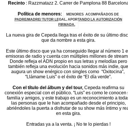
Recinto
: Razzmatazz 2. Carrer de Pamplona 88 Barcelon
Política de menores:
MENORES ACOMPAÑADOS DE
PADRE/MADRE/ TUTOR LEGAL, APORTANDO LA AUTORIZACIÓN
FIRMADA.
La nueva gira de Cepeda llega tras el éxito de su último dis
que da nombre a esta gira.
Este último disco que ya ha conseguido llegar al número 1 
emisoras de radio y cuenta con múltiples millones de stream
Donde refleja el ADN propio en sus letras y melodías pero
también refleja una evolución hacia sonidos más indie, qu
augura un show enérgico con singles como
“Oxitocina”,
“Llámame Luis” o el éxito de “El día verde”.
Con el título del álbum y del tour,
Cepeda reafirma su
conexión especial con el público. “Luis” es como le conocen
familia y amigos, y este trabajo es un reconocimiento a toda
las personas que le han acompañado desde el principio,
abriéndoles la puerta a disfrutar de su show más íntimo y re
en esta gira.
Entradas ya a la venta. ¡ No te lo pierdas !